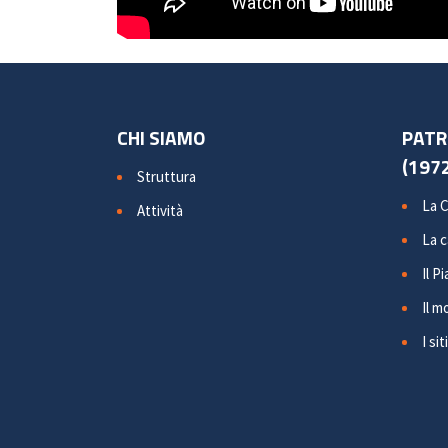
CHI SIAMO
PATR
(1972
Struttura
La 
Attività
La 
Il P
Il m
I siti