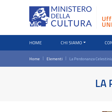
Skip
to
content
Uff
UN
HOME
CHI SIAMO
CO
Home
Elementi
La Perdonanza Celestini
LA