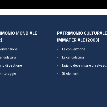
IMONIO MONDIALE
PATRIMONIO CULTURALE
)
IMMATERIALE (2003)
Convenzione
La convenzione
candidatura
La candidatura
iano di gestione
Il piano delle misure di salvagu
onitoraggio
Gli elementi