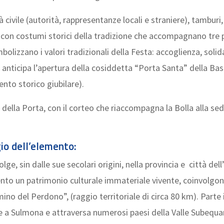
 civile (autorità, rappresentanze locali e straniere), tamburi
i con costumi storici della tradizione che accompagnano tre p
lizzano i valori tradizionali della Festa: accoglienza, solida
, anticipa l’apertura della cosiddetta “Porta Santa” della Bas
nto storico giubilare).
a della Porta, con il corteo che riaccompagna la Bolla alla s
io dell’elemento:
ge, sin dalle sue secolari origini, nella provincia e città de
ento un patrimonio culturale immateriale vivente, coinvolgono
no del Perdono”, (raggio territoriale di circa 80 km). Parte 
 a Sulmona e attraversa numerosi paesi della Valle Subequan