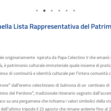
nella Lista Rappresentativa del Patri
le originariamente ispirata da Papa Celestino V che emanò un
età, è patrimonio culturale immateriale quale insieme di prati
so di continuità e identità culturale per l’intera comunità c
rone” dall’eremo celestiniano di Sulmona di un centinaio di 
no del Perdono”, tradizionale itinerario segnato dall’accens
daco su una pergamena che richiama i valori simbolici della s
e dell’ultimo tripode il 23 agosto che rimane ardente fino al 