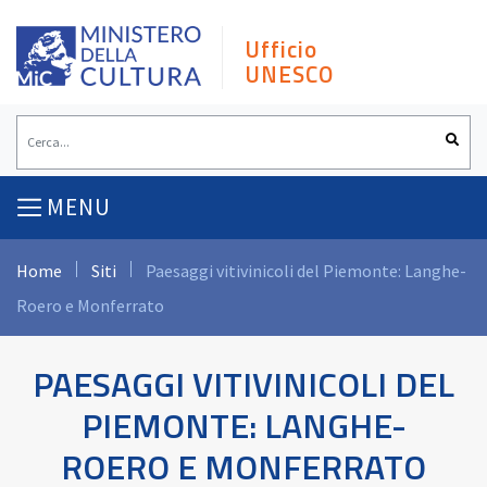
Skip
to
Ufficio
content
UNESCO
MENU
Home
Siti
Paesaggi vitivinicoli del Piemonte: Langhe-
Roero e Monferrato
PAESAGGI VITIVINICOLI DEL
PIEMONTE: LANGHE-
ROERO E MONFERRATO