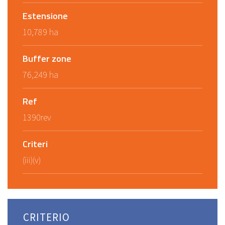
Estensione
10,789 ha
Buffer zone
76,249 ha
Ref
1390rev
Criteri
(iii)(v)
CRITERIO