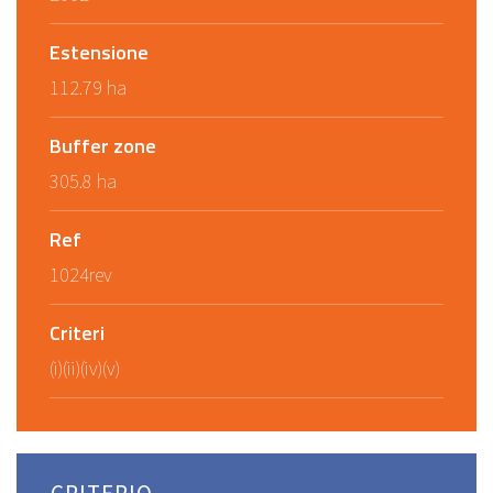
Estensione
112.79 ha
Buffer zone
305.8 ha
Ref
1024rev
Criteri
(i)(ii)(iv)(v)