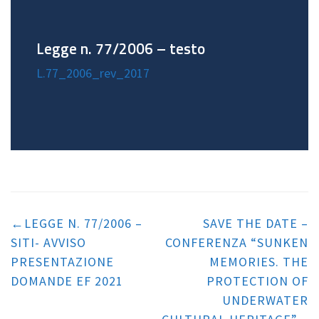
Legge n. 77/2006 – testo
L.77_2006_rev_2017
Navigazione
articoli
LEGGE N. 77/2006 –
SAVE THE DATE –
SITI- AVVISO
CONFERENZA “SUNKEN
PRESENTAZIONE
MEMORIES. THE
DOMANDE EF 2021
PROTECTION OF
UNDERWATER