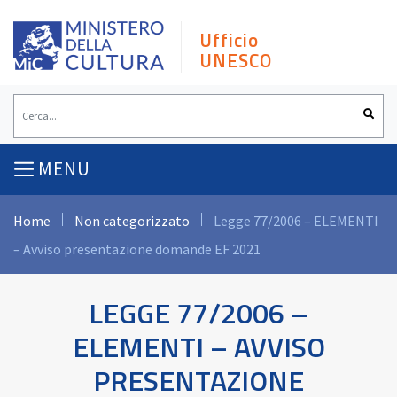
Skip
to
Ufficio
content
UNESCO
MENU
Home
Non categorizzato
Legge 77/2006 – ELEMENTI
– Avviso presentazione domande EF 2021
LEGGE 77/2006 –
ELEMENTI – AVVISO
PRESENTAZIONE