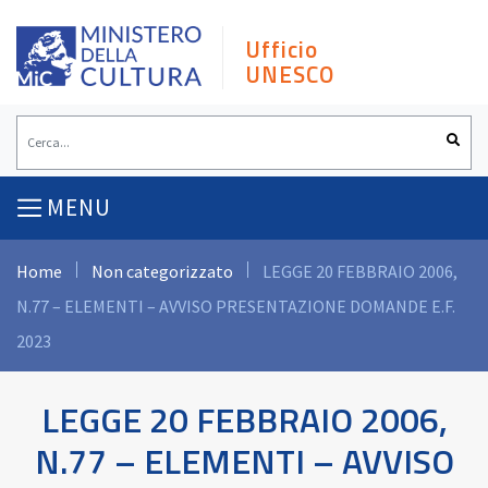
Skip
to
Ufficio
content
UNESCO
MENU
Home
Non categorizzato
LEGGE 20 FEBBRAIO 2006,
N.77 – ELEMENTI – AVVISO PRESENTAZIONE DOMANDE E.F.
2023
LEGGE 20 FEBBRAIO 2006,
N.77 – ELEMENTI – AVVISO