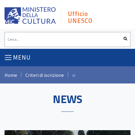
Skip
to
Ufficio
content
UNESCO
MENU
Home
Criteri di iscrizione
vi
NEWS