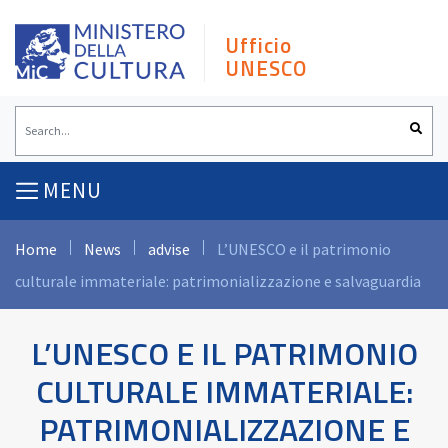
Skip
to
Ufficio
content
UNESCO
MENU
Home
News
advise
L’UNESCO e il patrimonio
culturale immateriale: patrimonializzazione e salvaguardia
L’UNESCO E IL PATRIMONIO
CULTURALE IMMATERIALE:
PATRIMONIALIZZAZIONE E