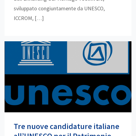
sviluppato congiuntamente da UNESCO,
ICCROM, […]
Tre nuove candidature italiane
all’UNESCO per il Patrimonio