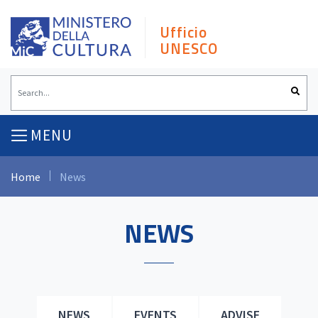
Skip
to
Ufficio
content
UNESCO
MENU
Home
News
NEWS
NEWS
EVENTS
ADVISE